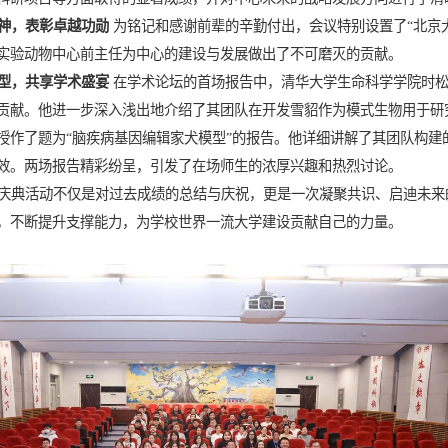
神，表彰卓越功勋
为铭记和感谢前辈的辛勤付出，会议特别设置了
“
北京
实验动物中心前主任为中心的建设与发展做出了不可磨灭的贡献。
型，共享学术盛宴
在学术论坛的首场报告中，清华大学生命科学学院时
贡献。他进一步深入浅出地介绍了其团队在开发雪貂作为模式生物用于研
授作了题为“脑疾病基因编辑家犬模型”的报告。他详细讲解了其团队构
效。两场报告精彩纷呈，引发了在场师生的浓厚兴趣和热烈讨论。
庆典活动不仅是对过去成绩的总结与庆祝，更是一次凝聚共识、启迪未来
，不断提升支撑能力，为学校世界一流大学建设贡献自己的力量
。