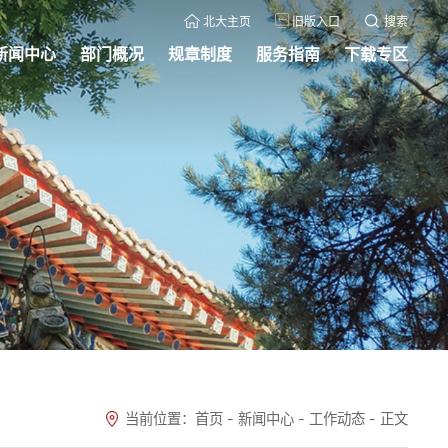
北大主页
旧版入口
搜索
新闻中心
部门概况
规章制度
服务指南
下载专区
当前位置：
首页
-
新闻中心
-
工作动态
-
正文