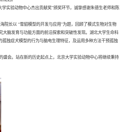
大学实验动物中心杰出贡献奖
”
颁奖环节，
诚挚感谢
朱德生老师和陈
松海院长以
“
雪貂模型的开发与应用
”
为题，回顾了模式生物对生物
究大脑发育与功能方面的前沿探索和突破性发现。湖北大学生命科
建的孤独症犬模型的行为与脑电生理特征，及运用多种方法干预孤独
的盛会。站在新的历史起点上，北京大学实验动物中心将继续秉持