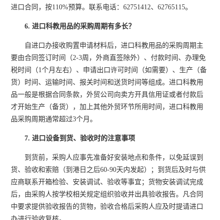
进口合同，按110%预算。联系电话：62751412、62765115。
6. 进口科教用品的采购周期有多长？
自进口办接收购置申请材料后，进口科教用品的采购周期主
要由合同签订时间（2-3周，外商直签除外）、付款时间、办理免
税时间（1个月左右）、申请出口许可时间（如需要）、生产（备
货）时间、运输时间、报关时间和送货时间等组成。进口科教用
品一般是根据合同条款，外贸公司向卖方开具信用证或者付款后
才开始生产（备货），加上其他外贸环节所用时间，进口科教用
品采购周期通常超过3个月。
7. 进口设备到货、验收时的注意事项
到货前，采购人应事先准备好安装地点和条件，以免延误到
货、验收和索赔（到港日之后60-90天内发起）；到货后及时与供
应商联系开箱检验、安装调试、验收等事宜；货物安装调试完成
后，由采购人按学校相关规定组织验收并出具验收报告。凡合同
中要求提供验收报告的货物，验收合格后采购人应及时提请进口
办进行验收复核。