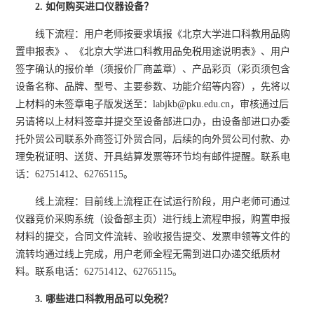
2. 如何购买进口仪器设备？
线下流程：用户老师按要求填报《北京大学进口科教用品购
置申报表》、《北京大学进口科教用品免税用途说明表》、用户
签字确认的报价单（须报价厂商盖章）、产品彩页（彩页须包含
设备名称、品牌、型号、主要参数、功能介绍等内容），先将以
上材料的未签章电子版发送至：labjkb@pku.edu.cn，审核通过后
另请将以上材料签章并提交至设备部进口办，由设备部进口办委
托外贸公司联系外商签订外贸合同，后续的向外贸公司付款、办
理免税证明、送货、开具结算发票等环节均有邮件提醒。联系电
话：62751412、62765115。
线上流程：目前线上流程正在试运行阶段，用户老师可通过
仪器竞价采购系统（设备部主页）进行线上流程申报，购置申报
材料的提交，合同文件流转、验收报告提交、发票申领等文件的
流转均通过线上完成，用户老师全程无需到进口办递交纸质材
料。联系电话：62751412、62765115。
3. 哪些进口科教用品可以免税？