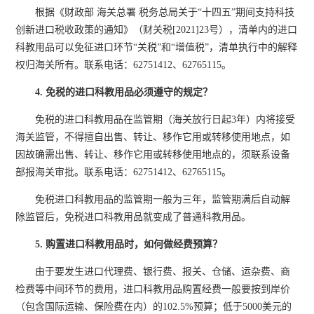
根据《财政部 海关总署 税务总局关于“十四五”期间支持科技
创新进口税收政策的通知》（财关税[2021]23号），清单内的进口
科教用品可以免征进口环节“关税”和“增值税”，清单执行中的解释
权归海关所有。联系电话：62751412、62765115。
4. 免税的进口科教用品必须遵守的规定？
免税的进口科教用品在监管期（海关放行日起3年）内将接受
海关监管，不得擅自出售、转让、移作它用或转移使用地点，如
因故确需出售、转让、移作它用或转移使用地点的，须联系设备
部报海关审批。联系电话：62751412、62765115。
免税进口科教用品的监管期一般为三年，监管期满后自动解
除监管后，免税进口科教用品就变成了普通科教用品。
5. 购置进口科教用品时，如何做经费预算？
由于要发生进口代理费、银行费、报关、仓储、运杂费、商
检费等中间环节的费用，进口科教用品购置经费一般要按到岸价
（包含国际运输、保险费在内）的102.5%预算；低于5000美元的