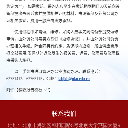
约定为准)。如需索赔，采购人应至少在索赔期到期日30天前向设
备部提出书面诉求并提供相关证明材料，由设备部及外贸公司办
理相关事宜，费用一般应由卖方承担。
使用过程中如需返厂维修，采购人应事先向设备部提交返修
申请，由外贸公司与卖方签订《返修协议》，并由外贸公司负责
办理相关手续。除合同另有约定，质保期内返修一般由供应商承
担全部费用;质保期外返修发生的报关费、运费、修理费及修理税
由采购人承担。
以上手续由进口管理办公室协助办理。联系电话：
62751412、62765115，公邮：
labjkb@pku.edu.cn
附件【
验收报告模板.pdf
】
联系我们
地址：北京市海淀区颐和园路5号北京大学燕园大厦9