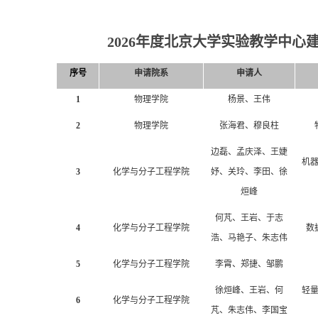
2026年度北京大学实验教学中心
序号
申请院系
申请人
1
物理学院
杨景、王伟
2
物理学院
张海君、穆良柱
边磊、孟庆泽、王婕
机
3
化学与分子工程学院
妤、关玲、李田、徐
烜峰
何芃、王岩、于志
4
化学与分子工程学院
数
浩、马艳子、朱志伟
5
化学与分子工程学院
李霄、郑捷、邹鹏
徐烜峰、王岩、何
轻
6
化学与分子工程学院
芃、朱志伟、李国宝