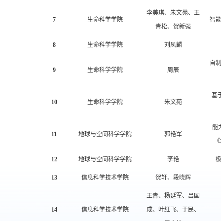
李美琪、朱文苑、王
7
生命科学学院
智
青松、贺新强
8
生命科学学院
刘凤麟
自
9
生命科学学院
周辰
基
10
生命科学学院
朱文苑
能
11
地球与空间科学学院
郭艳军
《
12
地球与空间科学学院
李艳
13
信息科学技术学院
贺轩、段晓辉
王青、杨延军、吕国
14
信息科学技术学院
成、叶红飞、于民、