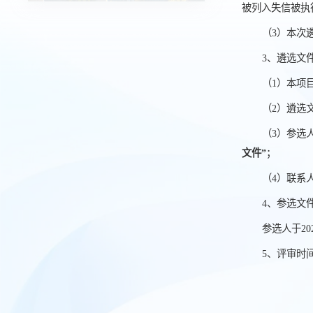
被列入失信被执
（3）本次
3、遴选文
（1）本项
（2）遴选文
（3）参选
文件”
；
（4）联系人
4、参选文
参选人于20
5、评审时间