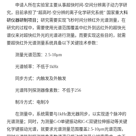
申请人所在实验室主要从事超快时间-空间分辨离子动力学研
究，目前承担了“超高时-空分辨的离子化学研究系统” 国家重大
科
研仪器研制项目；
研究需要实现飞秒时间分辨红外光谱测量，在
研究的过程中，需要使用光谱范围覆盖中红外到远红外的超快光
谱仪来对超快红外光的光谱进行测量。而要实现这些目的，就需
要超快红外光谱测量系统具备以下关键技术参数：
测量光谱范围：2.5-10μm
光谱帧率：不低于1kHz
同步方式：内触发及外触发
光谱阵列探测器像素数：不低于256
制冷方式：电制冷
在测量中，系统需要与1kHz激光器同步，以实现逐个脉冲的
光谱测量；同时，为测量C-O单键振动和C-C双键拉伸振动等关键
化学键振动光谱，就要求光谱测量范围覆盖2.5-10μm光谱范围，