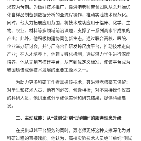
求较为苛刻。为做好技术推广，聂洪港老师带领团队从头开始优
化自样品制备到数据分析的全流程操作，推动实验技术规范化。
同时，他大力拓展应用范围，将技术成功应用于临床、化学、生
物、农业、材料等多领域前沿课题，支撑了一系列高水平成果的
产出；此外，他积极构建协同创新生态，通过联合高校、医院、
企业举办研讨会，并与厂商合作研发跨尺度平台，推动技术走向
产业；在人才培养上，他建立孵化机制，选拔潜力学生进行深度
培养。他从无到有搭建平台，从有到优定义标准，使该平台成为
我国质谱成像技术发展的重要策源地之一。
为助力更多科研工作者掌握该技术，聂洪港老师毫无保留：
对学生和技术人员，他有问必答，倾囊相授；对不直接操作仪器
的科研人员，他则重点分享成像实例和研究结果，提供科研启
发。
二、主动赋能：从
“
做测试
”
到
“
助创新
”
的服务理念升
级
在提供卓越平台服务的同时，聂老师更将这种支撑深化为对
科研过程的直接赋能。他认为，高校实验技术人员绝非单纯“测试