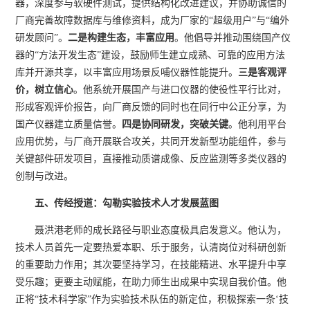
器，深度参与软硬件测试，提供结构化改进建议，并协助诚信的
厂商完善故障数据库与维修资料，成为厂家的“超级用户”与“编外
研发顾问”。
二是构建生态，丰富应用
。他倡导并推动围绕国产仪
器的“方法开发生态”建设，鼓励师生建立成熟、可靠的应用方法
库并开源共享，以丰富应用场景反哺仪器性能提升。
三是客观评
价，树立信心
。他系统开展国产与进口仪器的使役性平行比对，
形成客观评价报告，向厂商反馈的同时也在同行中公正分享，为
国产仪器建立质量信誉。
四是协同研发，突破关键
。他利用平台
应用优势，与厂商开展联合攻关，共同开发新型功能组件，参与
关键部件研发项目，直接推动质谱成像、反应监测等多类仪器的
创制与改进。
五、传经授道：勾勒实验技术人才发展蓝
图
聂洪港老师的成长路径与职业态度极具启发意义。他认为，
技术人员首先一定要热爱本职、乐于服务，认清岗位对科研创新
的重要助力作用；其次要坚持学习，在技能精进、水平提升中享
受乐趣；更要主动赋能，在助力师生出成果中实现自我价值。他
正将“技术科学家”作为实验技术队伍的新定位，积极探索一条‘技