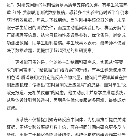
员”，对研究问题的深刻理解是高质量支撑的关键。有学生急需热
重-红外-质谱联用测试数据投稿，辗转多个实验室历时近半年仍未
获得有效数据，焦急之下找到他。当时刚接手该仪器的他，未局
限于学生给出的测试条件，而是主动追问实验目标、样品分解的
可能机理等信息，结合目标物性质调整参数、优化条件，最终成
功测出数据，助学生顺利投稿。学生欣喜地表示，聂老师不仅解
决了数据难题，更提供了超越预期的科研洞察。
更难能可贵的是，他始终主动挖掘科研需求，实现从“等要
求”到“问需求”、“给数据”到“给方案”的升级。有学生频繁使用液
相色谱-质谱联用仪测定光反应产物含量，他询问后得知其旨在推
测反应机理，便提出“实时监测光反应进程”的思路。面对学生“文
献无报道、无相关仪器”的疑虑，他主动设计并帮学生搭建系统，
从整体设计到管线选材，再到条件优化克服诸多困难，最终成功
建成。
该系统不仅捕捉到短寿命反应中间体，为机理推断提供关键
证据，更将实验效率提升数十倍，可在相同时间内研究更多反应
条件、用近二十种化合物验证结论。系统还与核磁组合作实现光