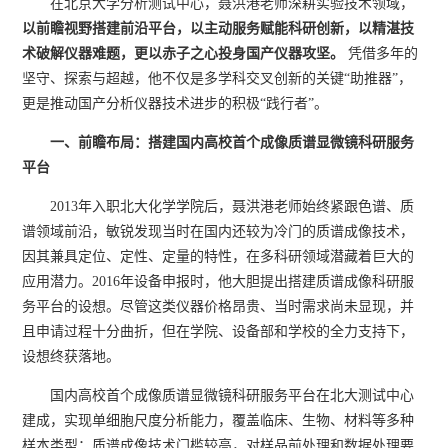
在北京大学分析测试中心，聂洪港老师深耕实验技术领域，
以前瞻视野搭建前沿平台，以主动服务赋能科研创新，以精湛技
术破解仪器难题，更以赤子之心投身国产仪器攻坚。
凭借多年的
坚守、探索与超越，他不仅是多学科交叉创新的关键“助推器”，
更是推动国产分析仪器技术进步的积极“践行者”。
一、前瞻布局：搭建国内高校首个成像质谱显微镜科研服务
平
台
2013年入职北大化学学院后，聂洪港老师始终紧跟色谱、质
谱领域前沿，敏锐发现当时在国内还较为冷门的质谱成像技术，
因其兼具定位、定性、定量的特性，在多科研领域潜藏着巨大的
应用潜力。2016年设备申报时，他大胆提出搭建质谱成像科研服
务平台的设想。尽管这类仪器价格昂贵、当时需求尚未显现，并
且申请过程十分曲折，但在学院、设备部和学校的全力支持下，
设想终获落地。
国内高校首个成像质谱显微镜科研服务平台在北大测试中心
建成，实现单细胞尺度分析能力，覆盖临床、生物、材料等多种
样本类型；质谱成像技术门槛较高，对样品前处理和数据处理要