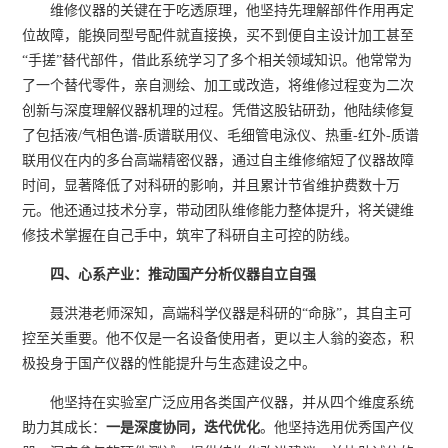
维修仪器的关键在于吃透原理，他坚持先理解部件作用再定
位故障，能换同型号配件就直接换，买不到便自主设计加工甚至
“手搓”替代部件，借此系统学习了多个相关领域知识。他常常为
了一个替代零件，亲自测绘、加工或改造，将维修过程变为二次
创新与深度理解仪器机理的过程。凭借这股钻研劲，他陆续修复
了包括液/气相色谱-质谱联用仪、毛细管电泳仪、热重-红外-质谱
联用仪在内的多台高端精密仪器，通过自主维修缩短了仪器故障
时间，显著降低了对科研的影响，并且累计节省维护费数十万
元。他还通过技术分享，带动团队维修能力整体提升，将关键维
修技术掌握在自己手中，筑牢了科研自主可控的防线。
四、心系产业：推动国产分析仪器自立自
强
聂洪港老师深知，高端科学仪器是科研的“命脉”，其自主可
控至关重要。他不仅是一名设备使用者，更以主人翁的姿态，积
极投身于国产仪器的性能提升与生态建设之中。
他坚持在实验室广泛应用各类国产仪器，并从四个维度系统
助力其成长：
一是深度协同，迭代优化
。他坚持选用优秀国产仪