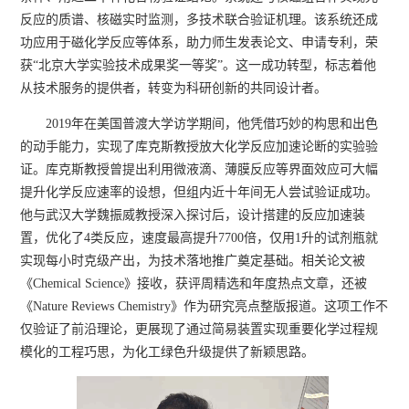
反应的质谱、核磁实时监测，多技术联合验证机理。该系统还成
功应用于磁化学反应等体系，助力师生发表论文、申请专利，荣
获“北京大学实验技术成果奖一等奖”。这一成功转型，标志着他
从技术服务的提供者，转变为科研创新的共同设计者。
2019年在美国普渡大学访学期间，他凭借巧妙的构思和出色
的动手能力，实现了库克斯教授放大化学反应加速论断的实验验
证。库克斯教授曾提出利用微液滴、薄膜反应等界面效应可大幅
提升化学反应速率的设想，但组内近十年间无人尝试验证成功。
他与武汉大学魏振威教授深入探讨后，设计搭建的反应加速装
置，优化了4类反应，速度最高提升7700倍，仅用1升的试剂瓶就
实现每小时克级产出，为技术落地推广奠定基础。相关论文被
《Chemical Science》接收，获评周精选和年度热点文章，还被
《Nature Reviews Chemistry》作为研究亮点整版报道。这项工作不
仅验证了前沿理论，更展现了通过简易装置实现重要化学过程规
模化的工程巧思，为化工绿色升级提供了新颖思路。