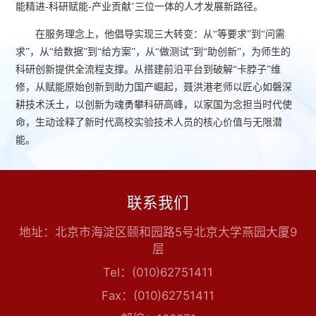
能精进-科研赋能-产业贡献’三位一体的人才发展新路径。
在服务理念上，他倡导实现三大转变：从“等要求”到“问需
求”，从“给数据”到“给方案”，从“做测试”到“助创新”，为师生的
科研创新提供全流程支撑。从搭建前沿平台到破解“卡脖子”维
修，从赋能原始创新到助力国产崛起，聂洪港老师以匠心如磐深
耕技术沃土，以创新为魂勇攀科研高峰，以家国为念担当时代使
命，生动诠释了新时代高校实验技术人员的核心价值与无限潜
能。
联系我们
地址：北京市海淀区颐和园路5号北京大学燕园大厦9
层
Tel：(010)62751411
Fax：(010)62751411