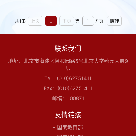
题，更以赤子之心投身国产仪器攻坚。凭借多
年的坚守、探索与超越，他不仅是多学科交叉
共1条
第
/1页
创新的关键“助推器”，更是推动国产分析仪器
上页
1
下页
跳转
技术进步的积极“践行者”。一、前瞻布局：搭
建国内高校首个成像质谱显微镜科研服务平台
2013年入职北大化学学院后，聂洪港老师始终
联系我们
紧跟色谱、质谱领域前沿，敏锐发现当时在国
内还较为冷门的质谱成像技术，...
地址：北京市海淀区颐和园路5号北京大学燕园大厦9
层
Tel：(010)62751411
Fax：(010)62751411
邮编：100871
友情链接
国家教育部