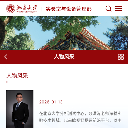
人物风采
人物风采
2026-01-13
深耕科研沃土 铸就技术匠心------记
在北京大学分析测试中心，聂洪港老师深耕实
北京大学聂洪港老师的实验技术坚守
验技术领域，以前瞻视野搭建前沿平台，以主
与创新之路
动服务赋能科研创新，以精湛技术破解仪器难