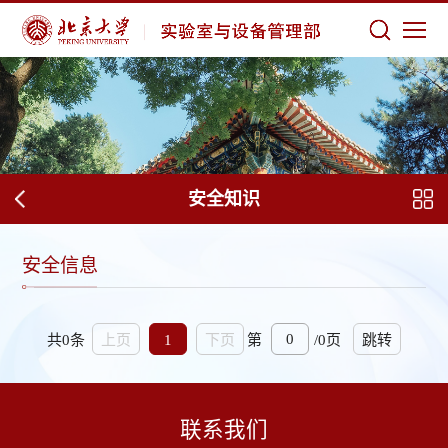
安全知识
安全信息
共0条
第
/0页
上页
1
下页
跳转
联系我们