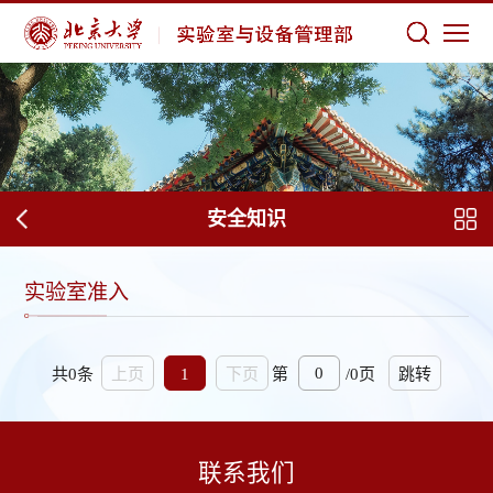
安全知识
实验室准入
共0条
第
/0页
上页
1
下页
跳转
联系我们