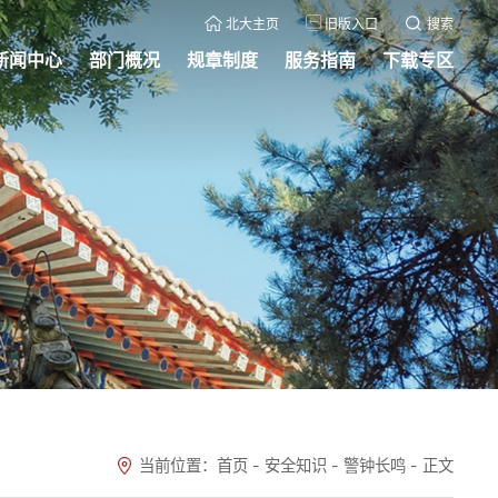
北大主页
旧版入口
搜索
新闻中心
部门概况
规章制度
服务指南
下载专区
当前位置：
首页
-
安全知识
-
警钟长鸣
-
正文