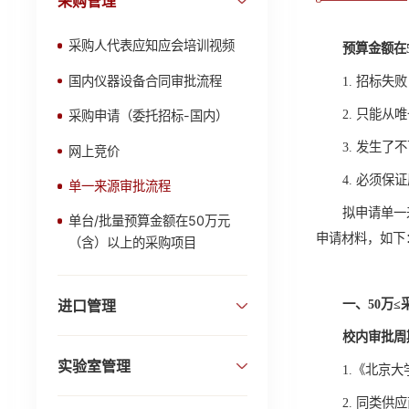
采购管理
采购人代表应知应会培训视频
预算金额在
国内仪器设备合同审批流程
1. 招标失
2. 只能从
采购申请（委托招标-国内）
3. 发生
网上竞价
4. 必须
单一来源审批流程
拟申请单一
单台/批量预算金额在50万元
申请材料，如下
（含）以上的采购项目
进口管理
一、50万≤
校内审批周
实验室管理
1.《北京
2. 同类