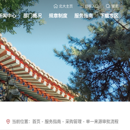
北大主页
旧版入口
搜索
新闻中心
部门概况
规章制度
服务指南
下载专区
当前位置：
首页
-
服务指南
-
采购管理
-
单一来源审批流程