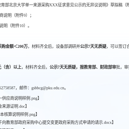
教育部北京大学单一来源采购XXX征求意见公示的无异议说明》草拟稿（
应商说明（附件9）；
算说明（附件10）。
采购金额＜200万
，材料齐全后，设备部调研并
公示7天无质疑
，可以签订
万元（含）以上
，材料齐全后，
公示7天无质疑，报教育部、财政部审
批，审
58587，邮件：gsbbcg@pku.edu.cn。
一供应商说明样例.png
】
金来源证明.doc
】
成本核算说明样例.png
】
关于向教育部政府采购中心提交变更政府采购方式申请的请示.docx
】